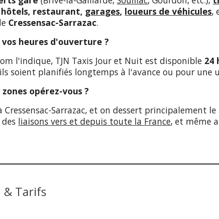
erts gare
(Brive-la-Gaillarde,
Souillac
, Gourdon, etc.),
t
s
hôtels, restaurant,
garages
,
loueurs de véhicules
,
 de
Cressensac-Sarrazac
.
t vos heures d'ouverture ?
 l'indique, TJN Taxis Jour et Nuit est disponible
24 
'ils soient planifiés longtemps à l'avance ou pour une
s zones opérez-vous ?
à Cressensac-Sarrazac, et on dessert principalement le
i des
liaisons vers et depuis toute la France
, et même au
 & Tarifs